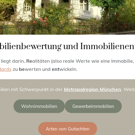
bilienbewertung und Immobilienen
liegt darin,
Re
alitäten (also reale Werte wie eine Immobilie
dards
zu
be
werten und
ent
wickeln.
lien mit Schwerpunkt in der
Metropolregion München
. Weit
Wohnimmobilien
Gewerbeimmobilien
Arten von Gutachten