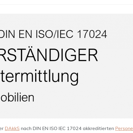
der
D
AkkS
nach DIN EN ISO IEC 17024 akkreditierten
P
ersone